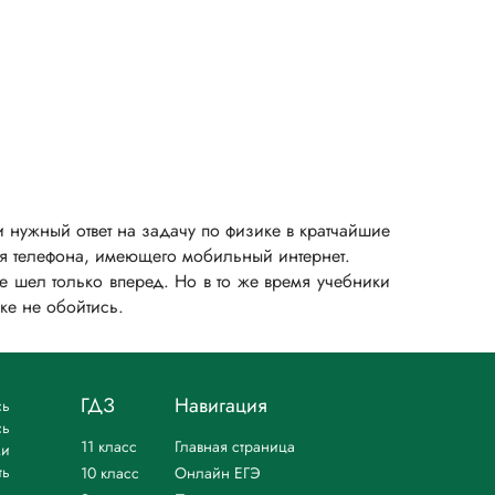
 нужный ответ на задачу по физике в кратчайшие
для телефона, имеющего мобильный интернет.
 шел только вперед. Но в то же время учебники
ке не обойтись.
ГДЗ
Навигация
сь
сь
11 класс
Главная страница
ми
ть
10 класс
Онлайн ЕГЭ