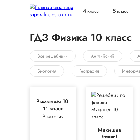
4
5
класс
класс
ГДЗ Физика 10 класс
Все решебники
Английский
А
Биология
География
Информа
Рымкевич 10-
11 класс
Рымкевич
Мякишев
(новый)