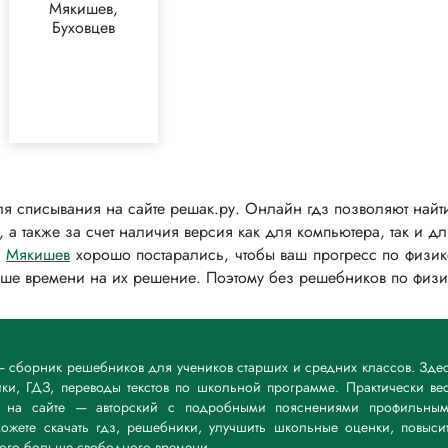
Мякишев,
Буховцев
я списывания на сайте решак.ру. Онлайн гдз позволяют найти
 а также за счет наличия версия как для компьютера, так и 
,
Мякишев
хорошо постарались, чтобы ваш прогресс по физике
ьше времени на их решение. Поэтому без решебников по физи
 — сборник решебников для учеников старших и средних классов. Зде
и, ГДЗ, переводы текстов по школьной программе. Практически ве
й на сайте — авторский с подробными пояснениями профильны
ожете скачать гдз, решебники, улучшить школьные оценки, повыси
ного больше свободного времени.