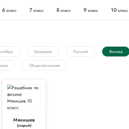
6
7
8
9
10
класс
класс
класс
класс
класс
лгебра
Геометрия
Русский
Физика
тика
Обществознание
Мякишев
(старый)